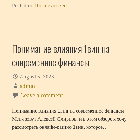
Posted in:
Uncategorized
Понимание влияния 1вин на
современное финансы
August 5, 2026
admin
Leave a comment
Понимание влияния 1вин на современное финансы
Меня зовут Алексей Смирнов, и в этом обзоре я хочу
рассмотреть онлайн-казино 1вин, которое…