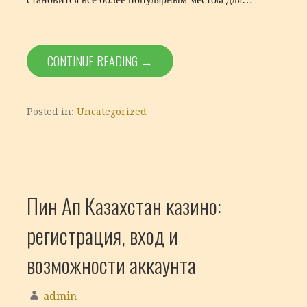
CONTINUE READING →
Posted in:
Uncategorized
Пин Ап Казахстан казино:
регистрация, вход и
возможности аккаунта
admin