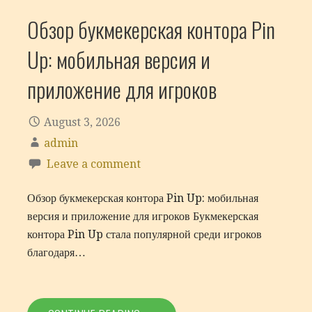
Обзор букмекерская контора Pin
Up: мобильная версия и
приложение для игроков
August 3, 2026
admin
Leave a comment
Обзор букмекерская контора Pin Up: мобильная
версия и приложение для игроков Букмекерская
контора Pin Up стала популярной среди игроков
благодаря…