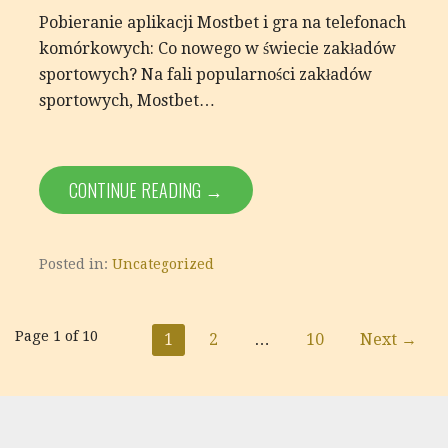
Pobieranie aplikacji Mostbet i gra na telefonach
komórkowych: Co nowego w świecie zakładów
sportowych? Na fali popularności zakładów
sportowych, Mostbet…
CONTINUE READING →
Posted in:
Uncategorized
Post
Page 1 of 10
1
2
…
10
Next →
navigation