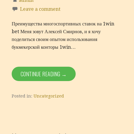
admin
Leave a comment
Преимущества многоспортивных ставок на 1win
bet Меня зовут Алексей Смирнов, и я хочу
поделиться своим опытом использования
букмекерской конторы 1win…
CONTINUE READING →
Posted in:
Uncategorized