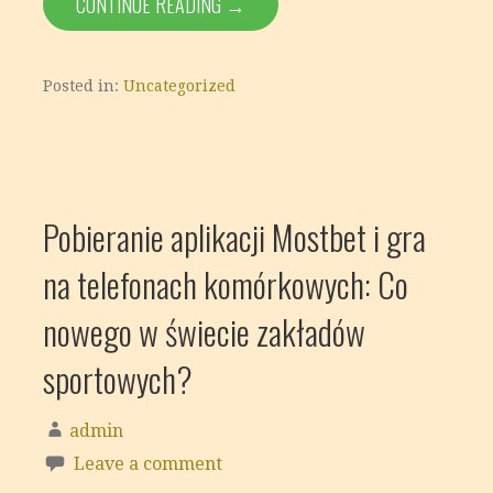
CONTINUE READING →
Posted in:
Uncategorized
Pobieranie aplikacji Mostbet i gra
na telefonach komórkowych: Co
nowego w świecie zakładów
sportowych?
admin
Leave a comment