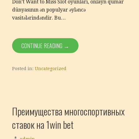
Don’t Want to Miss Slot oyunları, onlayn qumar
dünyasının ən populyar əyləncə
vasitələrindəndir. Bu…
CONTINUE READING →
Posted in:
Uncategorized
Преимущества многоспортивных
ставок на 1win bet