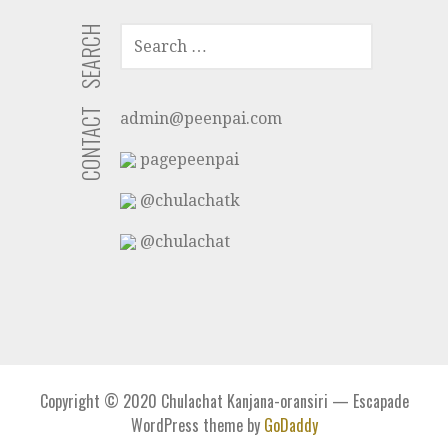
SEARCH
SEARCH
FOR:
CONTACT
admin@peenpai.com
pagepeenpai
@chulachatk
@chulachat
Copyright © 2020 Chulachat Kanjana-oransiri — Escapade
WordPress theme by
GoDaddy