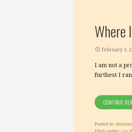
Where I
February 3, 
I am not a pr
furthest I r
CONTINUE RE
Posted in:
Runnin
Filed under:
Car 