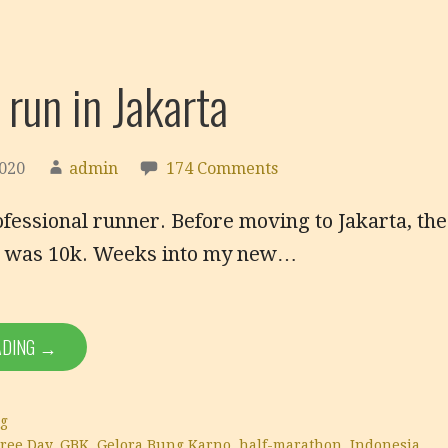
 run in Jakarta
2020
admin
174 Comments
ofessional runner. Before moving to Jakarta, the
an was 10k. Weeks into my new…
ADING →
g
Free Day
,
GBK
,
Gelora Bung Karno
,
half-marathon
,
Indonesia
,