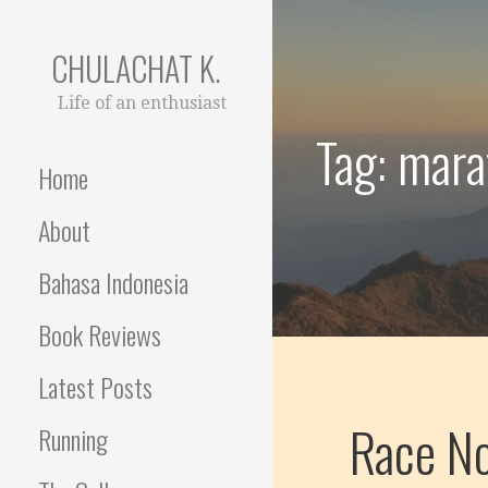
Skip
to
CHULACHAT K.
content
Life of an enthusiast
Tag: mar
Home
About
Bahasa Indonesia
Book Reviews
Latest Posts
Race N
Running