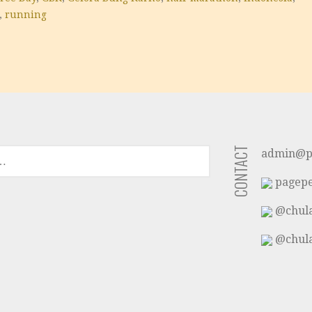
,
running
CONTACT
admin@p
pagepe
@chula
@chula