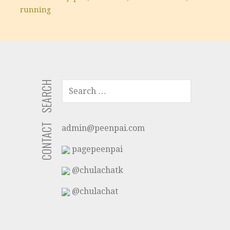
running
SEARCH
SEARCH
FOR:
CONTACT
admin@peenpai.com
pagepeenpai
@chulachatk
@chulachat