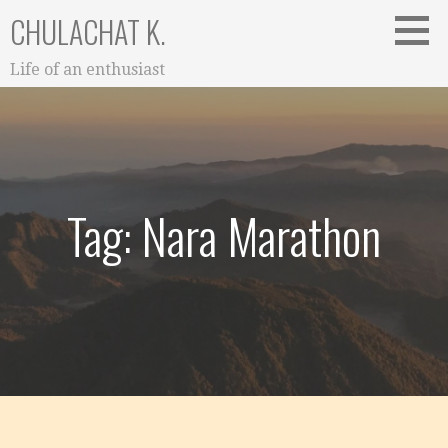
Skip
CHULACHAT K.
to
content
Life of an enthusiast
Tag: Nara Marathon